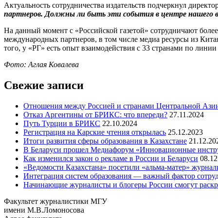
Актуальность сотрудничества издательств подчеркнул директо
партнеров. Должны ли быть эти события в центре нашего 
На данный момент с «Российской газетой» сотрудничают боле
международных партнеров, в том числе медиа ресурсы из Кита
того, у «РГ» есть опыт взаимодействия с 33 странами по лин
Фото:
Аглая
Ковалева
Свежие записи
Отношения между Россией и странами Центральной Азии
Отказ Аргентины от БРИКС: что впереди?
27.11.2024
Путь Турции в БРИКС
22.10.2024
Регистрация на Карские чтения открылась
25.12.2023
Итоги развития сферы образования в Казахстане
21.12.20
В Беларуси прошел Медиафорум «Инновационные инст
Как изменился закон о рекламе в России и Беларуси
08.12
«Ведомости Казахстана» посетили «альма-матер» журна
Интеграция систем образования — важный фактор сотруд
Начинающие журналисты и блогеры России смогут раскры
Факультет журналистики МГУ
имени М.В.Ломоносова