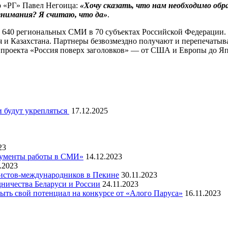
р «РГ» Павел Негоица:
«Хочу сказать, что нам необходимо обр
внимания? Я считаю, что да»
.
е 640 региональных СМИ в 70 субъектах Российской Федерации.
я и Казахстана. Партнеры безвозмездно получают и перепечатыв
ии проекта «Россия поверх заголовков» — от США и Европы до Я
 будут укрепляться
17.12.2025
23
рументы работы в СМИ»
14.12.2023
.2023
листов-международников в Пекине
30.11.2023
ничества Беларуси и России
24.11.2023
ть свой потенциал на конкурсе от «Алого Паруса»
16.11.2023