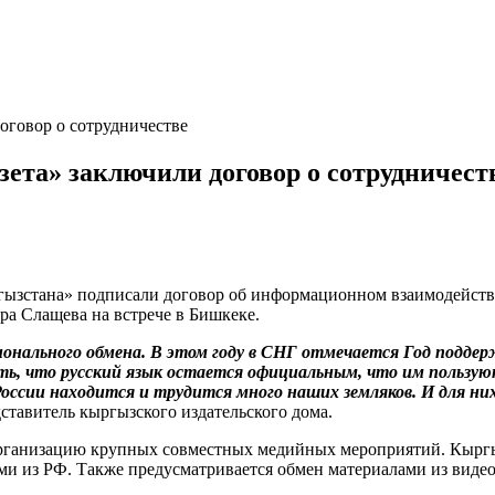
оговор о сотрудничестве
зета» заключили договор о сотрудничест
ыргызстана» подписали договор об информационном взаимодейст
а Слащева на встрече в Бишкеке.
ионального обмена. В этом году в СНГ отмечается Год поддер
ь, что русский язык остается официальным, что им пользую
ссии находится и трудится много наших земляков. И для них 
ставитель кыргызского издательского дома.
организацию крупных совместных медийных мероприятий. Кыргы
ами из РФ. Также предусматривается обмен материалами из виде