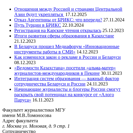
Отношения между Россией и странами Центральной
Азии будут укрепляться
17.12.2025
Отказ Аргентины от БРИКС: что впереди?
27.11.2024
Путь Турции в БРИКС
22.10.2024
Регистрация на Карские чтения открылась
25.12.2023
Итоги развития сферы образования в Казахстане
21.12.2023
В Беларуси прошел Медиафорум «Инновационные
инструменты работы в СМИ»
14.12.2023
Как изменился закон о рекламе в России и Беларуси
08.12.2023
«Ведомости Казахстана» посетили «альма-матер»
журналистов-международников в Пекине
30.11.2023
Интеграция систем образования — важный фактор
сотрудничества Беларуси и России
24.11.2023
Начинающие журналисты и блогеры России смогут
раскрыть свой потенциал на конкурсе от «Алого
Паруса»
16.11.2023
Факультет журналистики МГУ
имени М.В.Ломоносова
Адрес факультета
г. Москва ул. Моховая, д. 9 стр. 1
Сотрудничество