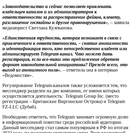
«Законодательство и сейчас позволяет привлекать
владельцев каналов и их администраторов к
ответственности за распространение фейков, клевету,
разглашение гостайны и другие правонарушения
»
, – заявила
медиаюрист Светлана Кузеванова.
«Единственная трудность, которая возникает в связи с
привлечением к ответственности, – снятие анонимности
и идентификация того, кто непосредственно владеет или
администрирует Telegram-канал. Что может дать
регистрация, если все-таки это предложение обретет
формат законодательной инициативы? Прежде всего, это
выход из анонимного поля»
, – отметила она в интервью
«Ведомостям».
Регулирование Telegram-каналов также усложняется тем, что
мессенджер разделен на две компании, от имени которых
осуществляется деятельность:
Telegram Group Inc. (место
регистрации – Британские Виргинские Острова) и Telegram
FZ-LLC (Дубай).
Необходимо отметить, что Telegram занимает огромную долю
в информационной повестке среди российской аудитории.
Данный мессенджер стал самым популярным в РФ по итогам
2022 года, по подсчетам операторов связи. Рост ежедневной