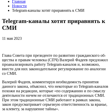
Главная
Новости
Telegram-каналы хотят приравнять к СМИ
Telegram-каналы хотят приравнять к
СМИ
11 мая 2023
Глава Со­вета при пре­зиден­те по раз­ви­тию граж­дан­ско­го об­
щес­тва и пра­вам че­лове­ка (СПЧ) Ва­лерий Фа­деев пред­ло­жил
проанализировать работу Telegram-каналов и, возможно,
ввести для них законодательное регулирование по аналогии
со СМИ.
Валерий Фадеев, комментируя необходимость принятия
данного закона, объяснил, что некоторые из Telegram-каналов
похожи на редакции, которые «по содержанию и по смыслу
деятельности ничем не отличаются от традиционных СМИ.
При этом традиционные СМИ работают в рамках закона,
закон предусматривает серьезную ответственность за вранье,
за клевету, за нарушение тайны».