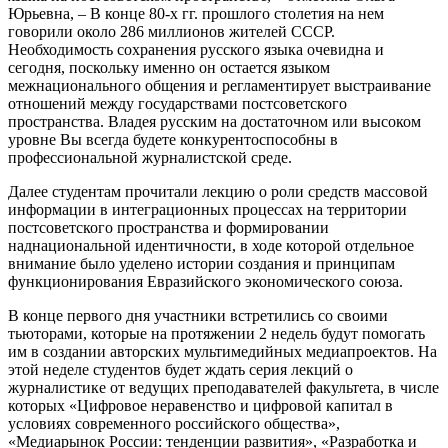
Юрьевна, – В конце 80-х гг. прошлого столетия на нем
говорили около 286 миллионов жителей СССР.
Необходимость сохранения русского языка очевидна и
сегодня, поскольку именно он остается языком
межнационального общения и регламентирует выстраивание
отношений между государствами постсоветского
пространства. Владея русским на достаточном или высоком
уровне Вы всегда будете конкурентоспособны в
профессиональной журналистской среде.
Далее студентам прочитали лекцию о роли средств массовой
информации в интеграционных процессах на территории
постсоветского пространства и формировании
наднациональной идентичности, в ходе которой отдельное
внимание было уделено истории создания и принципам
функционирования Евразийского экономического союза.
В конце первого дня участники встретились со своими
тьюторами, которые на протяжении 2 недель будут помогать
им в создании авторских мультимедийных медиапроектов. На
этой неделе студентов будет ждать серия лекций о
журналистике от ведущих преподавателей факультета, в числе
которых «Цифровое неравенство и цифровой капитал в
условиях современного российского общества»,
«Медиарынок России: тенденции развития», «Разработка и