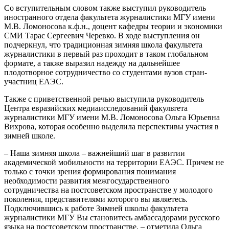
Со вступительным словом также выступил руководитель
иностранного отдела факультета журналистики МГУ имени
М.В. Ломоносова к.ф.н., доцент кафедры теории и экономики
СМИ Тарас Сергеевич Черевко. В ходе выступления он
подчеркнул, что традиционная зимняя школа факультета
журналистики в первый раз проходит в таком глобальном
формате, а также выразил надежду на дальнейшее
плодотворное сотрудничество со студентами вузов стран-
участниц ЕАЭС.
Также с приветственной речью выступила руководитель
Центра евразийских медиаисследований факультета
журналистики МГУ имени М.В. Ломоносова Ольга Юрьевна
Вихрова, которая особенно выделила перспективы участия в
зимней школе.
– Наша зимняя школа – важнейший шаг в развитии
академической мобильности на территории ЕАЭС. Причем не
только с точки зрения формирования понимания
необходимости развития межгосударственного
сотрудничества на постсоветском пространстве у молодого
поколения, представителями которого вы являетесь.
Подключившись к работе Зимней школы факультета
журналистики МГУ Вы становитесь амбассадорами русского
языка на постсоветском пространстве, – отметила Ольга