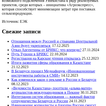
возможного подключения Узбекистана к ряду реализуемых
проектов, среди которых – инициатива «Агроэкспресс»,
которая способствует минимизации затрат при поставках
сельхозпродукции.
Источник: ЕЭК
Свежие записи
Отношения между Россией и странами Центральной
Азии будут укрепляться
17.12.2025
Отказ Аргентины от БРИКС: что впереди?
27.11.2024
Путь Турции в БРИКС
22.10.2024
Регистрация на Карские чтения открылась
25.12.2023
Итоги развития сферы образования в Казахстане
21.12.2023
В Беларуси прошел Медиафорум «Инновационные
инструменты работы в СМИ»
14.12.2023
Как изменился закон о рекламе в России и Беларуси
08.12.2023
«Ведомости Казахстана» посетили «альма-матер»
журналистов-международников в Пекине
30.11.2023
Интеграция систем образования — важный фактор
сотрудничества Беларуси и России
24.11.2023
Начинающие журналисты и блогеры России смогут