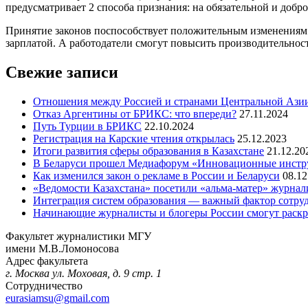
предусматривает 2 способа признания: на обязательной и добр
Принятие законов поспособствует положительным изменениям 
зарплатой. А работодатели смогут повысить производительнос
Свежие записи
Отношения между Россией и странами Центральной Азии
Отказ Аргентины от БРИКС: что впереди?
27.11.2024
Путь Турции в БРИКС
22.10.2024
Регистрация на Карские чтения открылась
25.12.2023
Итоги развития сферы образования в Казахстане
21.12.20
В Беларуси прошел Медиафорум «Инновационные инст
Как изменился закон о рекламе в России и Беларуси
08.12
«Ведомости Казахстана» посетили «альма-матер» журна
Интеграция систем образования — важный фактор сотруд
Начинающие журналисты и блогеры России смогут раскры
Факультет журналистики МГУ
имени М.В.Ломоносова
Адрес факультета
г. Москва ул. Моховая, д. 9 стр. 1
Сотрудничество
eurasiamsu@gmail.com