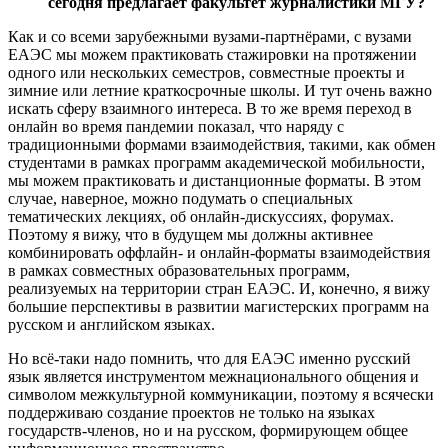
сегодня предлагает факультет журналистики МГУ?
Как и со всеми зарубежными вузами-партнёрами, с вузами
ЕАЭС мы можем практиковать стажировки на протяжении
одного или нескольких семестров, совместные проекты и
зимние или летние краткосрочные школы. И тут очень важно
искать сферу взаимного интереса. В то же время переход в
онлайн во время пандемии показал, что наряду с
традиционными формами взаимодействия, такими, как обмен
студентами в рамках программ академической мобильности,
мы можем практиковать и дистанционные форматы. В этом
случае, наверное, можно подумать о специальных
тематических лекциях, об онлайн-дискуссиях, форумах.
Поэтому я вижу, что в будущем мы должны активнее
комбинировать оффлайн- и онлайн-форматы взаимодействия
в рамках совместных образовательных программ,
реализуемых на территории стран ЕАЭС. И, конечно, я вижу
большие перспективы в развитии магистерских программ на
русском и английском языках.
Но всё-таки надо помнить, что для ЕАЭС именно русский
язык является инструментом межнационального общения и
символом межкультурной коммуникации, поэтому я всячески
поддерживаю создание проектов не только на языках
государств-членов, но и на русском, формирующем общее