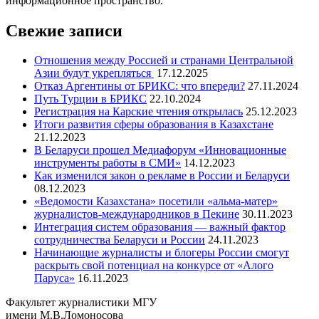
информационное пространство.
Свежие записи
Отношения между Россией и странами Центральной
Азии будут укрепляться
17.12.2025
Отказ Аргентины от БРИКС: что впереди?
27.11.2024
Путь Турции в БРИКС
22.10.2024
Регистрация на Карские чтения открылась
25.12.2023
Итоги развития сферы образования в Казахстане
21.12.2023
В Беларуси прошел Медиафорум «Инновационные
инструменты работы в СМИ»
14.12.2023
Как изменился закон о рекламе в России и Беларуси
08.12.2023
«Ведомости Казахстана» посетили «альма-матер»
журналистов-международников в Пекине
30.11.2023
Интеграция систем образования — важный фактор
сотрудничества Беларуси и России
24.11.2023
Начинающие журналисты и блогеры России смогут
раскрыть свой потенциал на конкурсе от «Алого
Паруса»
16.11.2023
Факультет журналистики МГУ
имени М.В.Ломоносова