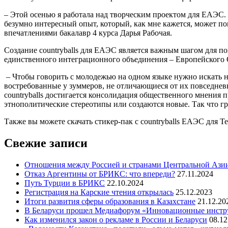
– Этой осенью я работала над творческим проектом для ЕАЭС. 
безумно интересный опыт, который, как мне кажется, может п
впечатлениями бакалавр 4 курса Дарья Рабочая.
Создание countryballs для ЕАЭС является важным шагом для п
единственного интеграционного объединения – Европейского 
– Чтобы говорить с молодежью на одном языке нужно искать н
востребованные у зуммеров, не отличающиеся от их повседне
countryballs достигается консолидация общественного мнения
этнополитические стереотипы или создаются новые. Так что гр
Также вы можете скачать стикер-пак с countryballs ЕАЭС для T
Свежие записи
Отношения между Россией и странами Центральной Азии
Отказ Аргентины от БРИКС: что впереди?
27.11.2024
Путь Турции в БРИКС
22.10.2024
Регистрация на Карские чтения открылась
25.12.2023
Итоги развития сферы образования в Казахстане
21.12.20
В Беларуси прошел Медиафорум «Инновационные инст
Как изменился закон о рекламе в России и Беларуси
08.12