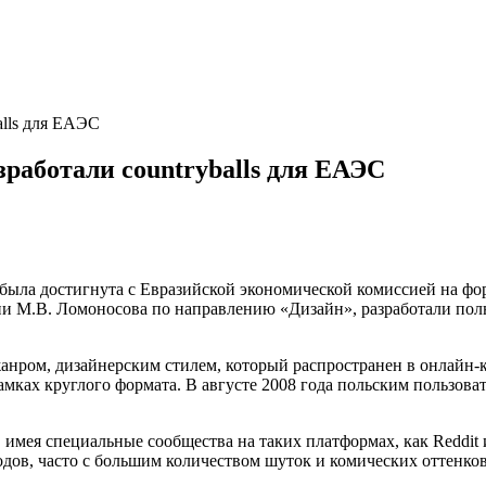
alls для ЕАЭС
работали countryballs для ЕАЭС
была достигнута с Евразийской экономической комиссией на форум
ни М.В. Ломоносова по направлению «Дизайн», разработали по
тся жанром, дизайнерским стилем, который распространен в онлайн
мках круглого формата. В августе 2008 года польским пользоват
, имея специальные сообщества на таких платформах, как Reddit
одов, часто с большим количеством шуток и комических оттенко