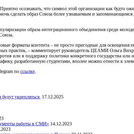
Приятно осознавать, что символ этой организации как будто ожи
омочь сделать образ Союза более узнаваемым и запоминающимся 
опуляризации образа интеграционного объединения среди молоде
Союза.
овые форматы контента – не просто пригодные для освещения е
вных практик, – комментирует руководитель ЦЕАМИ Ольга Вихр
 против или в поддержку политики конкретного государства или
афику, разработанную студентами, вполне можно отнести к элеме
elegram по
ссылке
.
 будут укрепляться
17.12.2025
23
рументы работы в СМИ»
14.12.2023
.2023