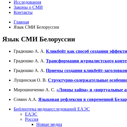
Исследования
Законы о СМИ
Контакты
Главная
Язык СМИ Белоруссии
Язык СМИ Белоруссии
Градюшко А. А.
Кликбейт как способ создания эффект
Градюшко
А. А.
Трансформация журналистского конте
Градюшко А. А.
Приемы создания кликбейт-заголовко
Лущинская О. В.
Структурно-содержательные особен­но
Мирошниченко А. С.
«Ловцы хайпа
»
и
«
виртуальные 
Сомин А.А.
Языковая рефлексия в современной Белар
Библиотека медиаисследований ЕАЭС
ЕАЭС
Россия
Новые медиа