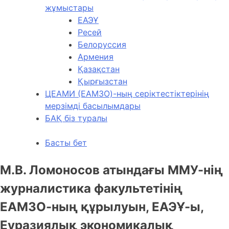
жұмыстары
ЕАЭҰ
Ресей
Белоруссия
Армения
Қазақстан
Қырғызстан
ЦЕАМИ (ЕАМЗО)-ның серіктестіктерінің
мерзімді басылымдары
БАҚ біз туралы
Басты бет
М.В. Ломоносов атындағы ММУ-нің
журналистика факультетінің
ЕАМЗО-ның құрылуын, ЕАЭҰ-ы,
Еуразиялық экономикалық