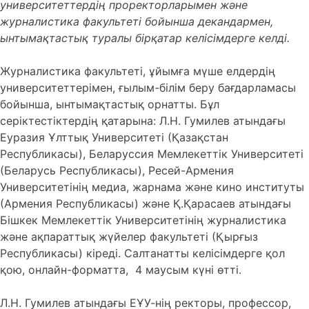
университеттердің проректорларымен және
журналистика факультеті бойынша декандармен,
ынтымақтастық туралы бірқатар келісімдерге келді.
Журналистика факультеті, ұйымға мүше елдердің
университеттерімен, ғылым-білім беру бағдарламасы
бойынша, ынтымақтастық орнатты. Бұл
серіктестіктердің қатарына: Л.Н. Гумилев атындағы
Еуразия Ұлттық Университеті (Қазақстан
Республикасы), Беларуссия Мемлекеттік Университеті
(Беларусь Республикасы), Ресей-Армения
Университетінің медиа, жарнама және кино институты
(Армения Республикасы) және Қ.Қарасаев атындағы
Бішкек Мемлекеттік Университетінің журналистика
және ақпараттық жүйелер факультеті (Қырғыз
Республикасы) кіреді. Салтанатты келісімдерге қол
қою, онлайн-форматта, 4 маусым күні өтті.
Л.Н. Гумилев атындағы ЕҰУ-нің ректоры, профессор,