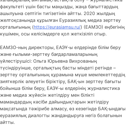
факультеті үшін басты маңызды, жаңа бағыттардың
ашылуына септігін тигізетінін айтты. 2020 жылдың
желтоқсанында құрылған Еуразиялық медиа зерттеу
орталығының (
https://eurasiamsu.ru/
) (ЕАМЗО) еңбегінің
күшімен, осы келісімдерге қол жеткізіліп отыр.
ЕАМЗО-ның директоры, ЕАЭҰ-ы елдерінде білім беру
және ғылыми-зерттеу бағдарламаларының
үйлестірушісі: Ольга Юрьевна Вихрованың
түсіндіруінше, орталықтың басты міндеті ретінде –
зерттеу орталығының құрамына мүше мемлекеттердің
зияткерлік әлеуетін біріктіру, БАҚ-ын зерттеу бағыты
бойынша білім беру, ЕАЭҰ-ы елдерінің журналистика
және медиа жүйесін жетілдіру мен білікті
мамандардың кәсіби дайындықтарын жетілдіру
мақсатында тәжірибе алмасу, өз кезегінде БАҚ-ындағы
еуразиялық диалогты жандандыруға негіз болатынын
айтты.