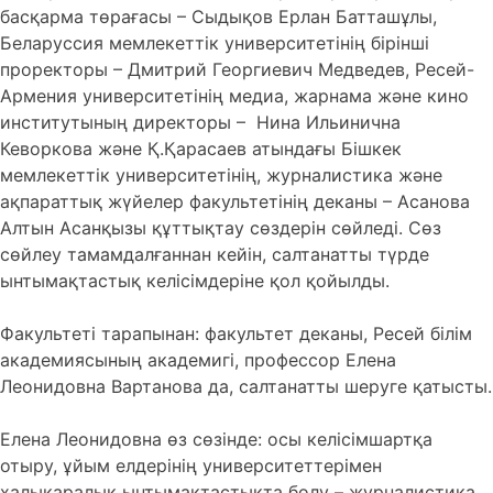
басқарма төрағасы – Сыдықов Ерлан Батташұлы,
Беларуссия мемлекеттік университетінің бірінші
проректоры – Дмитрий Георгиевич Медведев, Ресей-
Армения университетінің медиа, жарнама және кино
институтының директоры – Нина Ильинична
Кеворкова және Қ.Қарасаев атындағы Бішкек
мемлекеттік университетінің, журналистика және
ақпараттық жүйелер факультетінің деканы – Асанова
Алтын Асанқызы құттықтау сөздерін сөйледі. Сөз
сөйлеу тамамдалғаннан кейін, салтанатты түрде
ынтымақтастық келісімдеріне қол қойылды.
Факультеті тарапынан: факультет деканы, Ресей білім
академиясының академигі, профессор Елена
Леонидовна Вартанова да, салтанатты шеруге қатысты.
Елена Леонидовна өз сөзінде: осы келісімшартқа
отыру, ұйым елдерінің университеттерімен
халықаралық ынтымақтастықта болу – журналистика