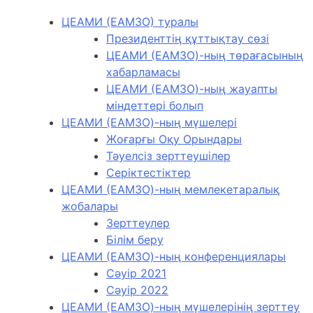
ЦЕАМИ (ЕАМЗО) туралы
Президенттің құттықтау сөзі
ЦЕАМИ (ЕАМЗО)-ның төрағасының
хабарламасы
ЦЕАМИ (ЕАМЗО)-ның жауапты
міндеттері болып
ЦЕАМИ (ЕАМЗО)-ның мүшелері
Жоғарғы Оқу Орындары
Тәуелсіз зерттеушілер
Серіктестіктер
ЦЕАМИ (ЕАМЗО)-ның мемлекетаралық
жобалары
Зерттеулер
Бiлiм беру
ЦЕАМИ (ЕАМЗО)-ның конференциялары
Сәуір 2021
Сәуір 2022
ЦЕАМИ (ЕАМЗО)-ның мүшелерінің зерттеу