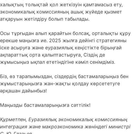
халықтың толықтай қол жеткізуін қамтамасыз ету,
экономикалық комиссияның ашық жүйеде қызмет
атқаруын жетілдіру болып табылады.
Осы тұрғыдан алып қарайтын болсақ, орталықты құру
ерекше маңызға ие. 2025 жылға дейінгі стратегияны
іске асыруға және еуразиялық кеңістікте бірыңғай
ақпараттық орта қалыптастыруға, Сіздің де
жұмысыңыз ықпал ететіндігіне кәміл сенімдіміз.
Біз, өз тарапымыздан, сіздердің бастамаларыңыз бен
жұмыстарыңызға жан-жақты қолдау көрсететуге
әрқашан дайынбыз!
Маңызды бастамаларыңызға сәттілік!
Құрметпен, Еуразиялық экономикалық комиссияның
интеграция және макроэкономика жөніндегі министрі
С. Ю. Глазьев.