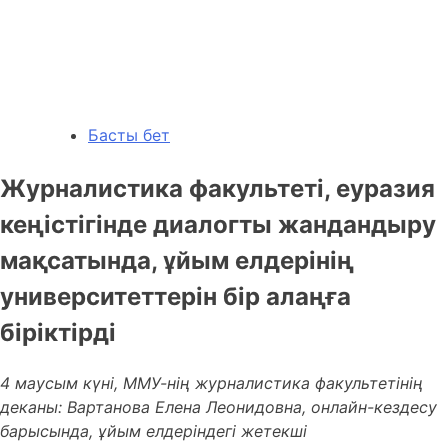
Басты бет
Журналистика факультеті, еуразия
кеңістігінде диалогты жандандыру
мақсатында, ұйым елдерінің
университеттерін бір алаңға
біріктірді
4 маусым күні, ММУ-нің журналистика факультетінің
деканы: Вартанова Елена Леонидовна, онлайн-кездесу
барысында, ұйым елдеріндегі жетекші