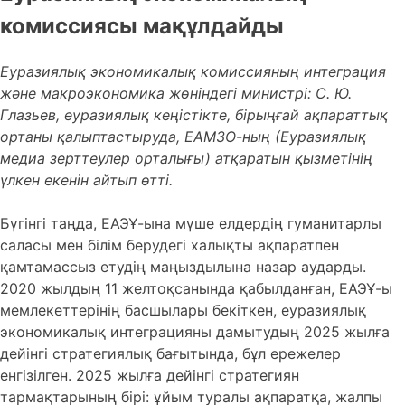
комиссиясы мақұлдайды
Еуразиялық экономикалық комиссияның интеграция
және макроэкономика жөніндегі министрі: С. Ю.
Глазьев, еуразиялық кеңістікте, бірыңғай ақпараттық
ортаны қалыптастыруда, ЕАМЗО-ның (Еуразиялық
медиа зерттеулер орталығы) атқаратын қызметінің
үлкен екенін айтып өтті.
Бүгінгі таңда, ЕАЭҰ-ына мүше елдердің гуманитарлы
саласы мен білім берудегі халықты ақпаратпен
қамтамассыз етудің маңыздылына назар аударды.
2020 жылдың 11 желтоқсанында қабылданған, ЕАЭҰ-ы
мемлекеттерінің басшылары бекіткен, еуразиялық
экономикалық интеграцияны дамытудың 2025 жылға
дейінгі стратегиялық бағытында, бұл ережелер
енгізілген. 2025 жылға дейінгі стратегиян
тармақтарының бірі: ұйым туралы ақпаратқа, жалпы