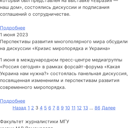
который был представлен на выставке «Евразия —
наш дом», состоялись дискуссии и подписания
соглашений о сотрудничестве.
Подробнее
1 июня 2023
Перспективы развития многополярного мира обсудили
на дискуссии «Кризис миропорядка и Украина»
1 июня в международном пресс-центре медиагруппы
«Россия сегодня» в рамках форсайт-форума «Какая
Украина нам нужна?» состоялась панельная дискуссия,
посвященная изменениям и перспективам развития
современного миропорядка.
Подробнее
Навигация
Назад
1
2
3
4
5
6
7
8
9
10
11
12
13
…
86
Далее
по
Факультет журналистики МГУ