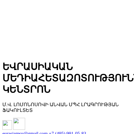
ԵՎՐԱՍԻԱԿԱՆ
ՄԵԴԻԱՀԵՏԱԶՈՏՈՒԹՅՈՒՆ
ԿԵՆՏՐՈՆ
Մ.Վ. ԼՈՄՈՆՈՍՈՎԻ ԱՆՎԱՆ ՄՊՀ ԼՐԱԳՐՈՒԹՅԱՆ
ՖԱԿՈՒԼՏԵՏ
eurasiamsu@gmail.com
+7 (495) 991-05-83