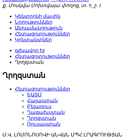
ք․ Մոսկվա Մոխովայա փողոց, տ․ 9, շ․ 1
Կենտրոնի մասին
Նորություններ
Անդամակցություն
Հետազոտություններ
Կոնտակտներ
գլխավոր էջ
Հետազոտություններ
Ղրղզստան
Ղրղզստան
Հետազոտություններ
ԵԱՏՄ
Հայաստան
Բելառուս
Ղազախստան
Ղրղզստան
Ռուսաստան
Մ.Վ. ԼՈՄՈՆՈՍՈՎԻ ԱՆՎԱՆ ՄՊՀ ԼՐԱԳՐՈՒԹՅԱՆ