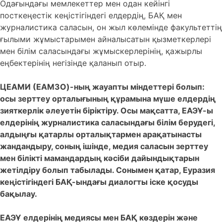
Одағындағы мемлекеттер мен одан кейінгі
посткеңестік кеңістігіндегі елдердің, БАҚ мен
журналистика саласын, он жыл көлемінде факультеттің
ғылыми жұмыстарымен айналысатын қызметкерлері
мен білім саласындағы жұмыскерлерінің, қажырлы
еңбектерінің негізінде қаланып отыр.
ЦЕАМИ (ЕАМЗО)-ның жауапты міндеттері болып:
осы зерттеу орталығының құрамына мүше елдердің
зияткерлік әлеуетін біріктіру. Осы мақсатта, ЕАЭҰ-ы
елдерінің журналистика саласындағы білім берудегі,
алдыңғы қатарлы орталықтармен арақатынасты
жандандыру, соның ішінде, медия саласын зерттеу
мен білікті мамандардың кәсіби дайындықтарын
жетілдіру болып табылады. Сонымен қатар, Еуразия
кеңістігіндегі БАҚ-ындағы диалогты іске қосуды
бақылау.
ЕАЭҰ елдерінің медиясы мен БАҚ көздерін және