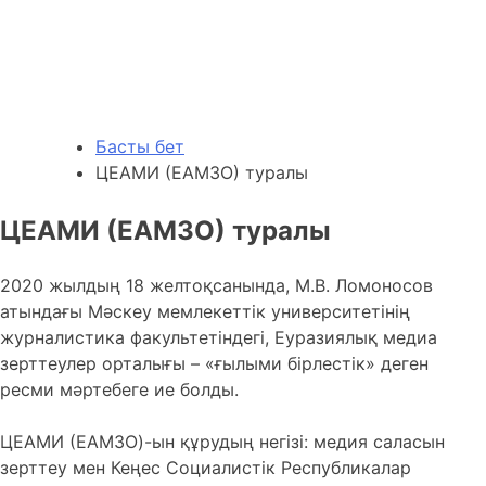
Басты бет
ЦЕАМИ (ЕАМЗО) туралы
ЦЕАМИ (ЕАМЗО) туралы
2020 жылдың 18 желтоқсанында, М.В. Ломоносов
атындағы Мәскеу мемлекеттік университетінің
журналистика факультетіндегі, Еуразиялық медиа
зерттеулер орталығы – «ғылыми бірлестік» деген
ресми мәртебеге ие болды.
ЦЕАМИ (ЕАМЗО)-ын құрудың негізі: медия саласын
зерттеу мен Кеңес Социалистік Республикалар