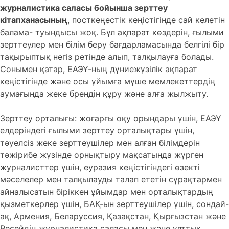
журналистика саласы бойынша зерттеу
кітапханасының
, посткеңестік кеңістігінде сай келетін
балама- туындысы жоқ. Бұл ақпарат көздерін, ғылыми
зерттеулер мен білім беру бағдарламасында белгілі бір
тақырыптық негіз ретінде алып, талқылауға болады.
Сонымен қатар, ЕАЭҰ-ның дүниежүзілік ақпарат
кеңістігінде және осы ұйымға мүше мемлекеттердің
аумағында жеке брендін құру және алға жылжыту.
Зерттеу орталығы: жоғарғы оқу орындары үшін, ЕАЭҰ
елдеріндегі ғылыми зерттеу орталықтары үшін,
тәуелсіз жеке зерттеушілер мен алған білімдерін
тәжірибе жүзінде орнықтыру мақсатында жүрген
журналисттер үшін, еуразия кеңістігіндегі өзекті
мәселелер мен талқылауды талап ететін сұрақтармен
айналысатын біріккен ұйымдар мен орталықтардың
қызметкерлер үшін, БАҚ-ын зерттеушілер үшін, сондай-
ақ, Армения, Беларуссия, Қазақстан, Қырғызстан және
Ресейдің журналистика саласы мен және ұлттық