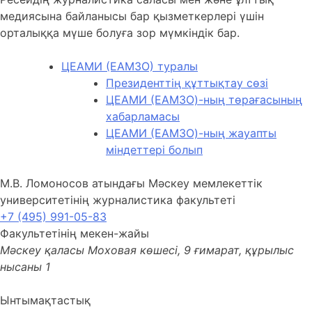
медиясына байланысы бар қызметкерлері үшін
орталыққа мүше болуға зор мүмкіндік бар.
ЦЕАМИ (ЕАМЗО) туралы
Президенттің құттықтау сөзі
ЦЕАМИ (ЕАМЗО)-ның төрағасының
хабарламасы
ЦЕАМИ (ЕАМЗО)-ның жауапты
міндеттері болып
М.В. Ломоносов атындағы Мәскеу мемлекеттік
университетінің журналистика факультеті
+7 (495) 991-05-83
Факультетінің мекен-жайы
Мәскеу қаласы Моховая көшесі, 9 ғимарат, құрылыс
нысаны 1
Ынтымақтастық