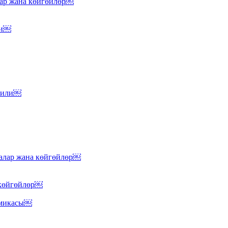
лар жана көйгөйлөр￼
ли￼
 тили￼
малар жана көйгөйлөр￼
 көйгөйлөр￼
омикасы￼