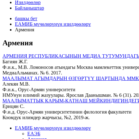
Изилдөөлөр
Байланыштар
башкы бет
ЕАМИБ мүчөлөрүнүн изилдөөлөрү
Армения
Армения
АРМЕНИЯ РЕСПУБЛИКАСЫНЫН МЕДИА ТУТУМУНДАГ
Багиян Ж.Г.
Ф.и.к., М.В. Ломоносов атындагы Москва мамлекеттик униве
МедиаАльманах. № 6. 2017.
МААЛЫМАТ АГЫМДАРЫН ӨЗГӨРТҮҮ ШАРТЫНДА ММКл
Алекян М.В.
Ф.и.к., Орус-Армян университети
НМУнун илимий жазуулары. Ярослав Даанышман. № 6 (31). 20
МААЛЫМАТТЫК КАРЫМ-КАТНАШ МЕЙКИНДИГИНДЕГИ
Ерицян С.
Ф.и.д. Орус-Армян университетинин филология факультети
Коомдук илимдер жарчысы, №2, 2019-ж.
ЕАМИБ мүчөлөрүнүн изилдөөлөрү
ЕАЭБ