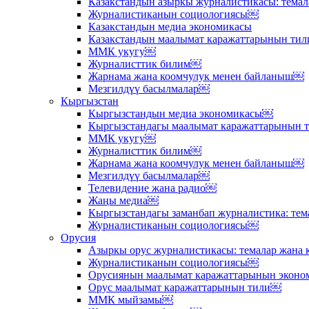
Казакстандын азыркы журналистикасы: тема
Журналистиканын социологиясы￼
Казакстандын медиа экономикасы
Казакстандын маалымат каражаттарынын ти
ММК укугу￼
Журналисттик билим￼
Жарнама жана коомчулук менен байланыш￼
Мезгилдүү басылмалар￼
Кыргызстан
Кыргызстандын медиа экономикасы￼
Кыргызстандагы маалымат каражаттарынын
ММК укугу￼
Журналисттик билим￼
Жарнама жана коомчулук менен байланыш￼
Мезгилдүү басылмалар￼
Телевидение жана радио￼
Жаңы медиа￼
Кыргызстандагы заманбап журналистика: те
Журналистиканын социологиясы￼
Орусия
Азыркы орус журналистикасы: темалар жана
Журналистиканын социологиясы￼
Орусиянын маалымат каражаттарынын экон
Орус маалымат каражаттарынын тили￼
ММК мыйзамы￼