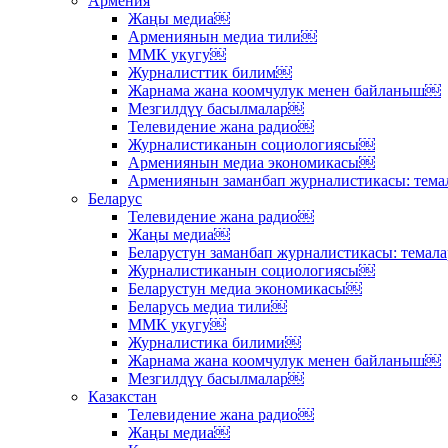
Армения
Жаңы медиа￼
Армениянын медиа тили￼
ММК укугу￼
Журналисттик билим￼
Жарнама жана коомчулук менен байланыш￼
Мезгилдүү басылмалар￼
Телевидение жана радио￼
Журналистиканын социологиясы￼
Армениянын медиа экономикасы￼
Армениянын заманбап журналистикасы: тема
Беларус
Телевидение жана радио￼
Жаңы медиа￼
Беларустун заманбап журналистикасы: темал
Журналистиканын социологиясы￼
Беларустун медиа экономикасы￼
Беларусь медиа тили￼
ММК укугу￼
Журналистика билими￼
Жарнама жана коомчулук менен байланыш￼
Мезгилдүү басылмалар￼
Казакстан
Телевидение жана радио￼
Жаңы медиа￼