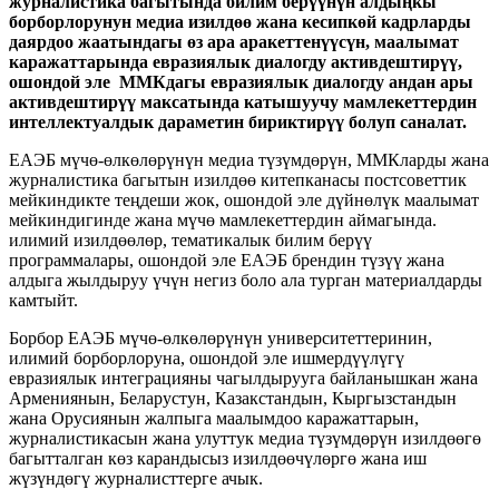
журналистика багытында билим берүүнүн алдыңкы
борборлорунун медиа изилдөө жана кесипкөй кадрларды
даярдоо жаатындагы өз ара аракеттенүүсүн, маалымат
каражаттарында евразиялык диалогду активдештирүү,
ошондой эле ММКдагы евразиялык диалогду андан ары
активдештирүү максатында катышуучу мамлекеттердин
интеллектуалдык дараметин бириктирүү болуп саналат.
ЕАЭБ мүчө-өлкөлөрүнүн медиа түзүмдөрүн, ММКларды жана
журналистика багытын изилдөө китепканасы постсоветтик
мейкиндикте теңдеши жок, ошондой эле дүйнөлүк маалымат
мейкиндигинде жана мүчө мамлекеттердин аймагында.
илимий изилдөөлөр, тематикалык билим берүү
программалары, ошондой эле ЕАЭБ брендин түзүү жана
алдыга жылдыруу үчүн негиз боло ала турган материалдарды
камтыйт.
Борбор ЕАЭБ мүчө-өлкөлөрүнүн университеттеринин,
илимий борборлоруна, ошондой эле ишмердүүлүгү
евразиялык интеграцияны чагылдырууга байланышкан жана
Армениянын, Беларустун, Казакстандын, Кыргызстандын
жана Орусиянын жалпыга маалымдоо каражаттарын,
журналистикасын жана улуттук медиа түзүмдөрүн изилдөөгө
багытталган көз карандысыз изилдөөчүлөргө жана иш
жүзүндөгү журналисттерге ачык.