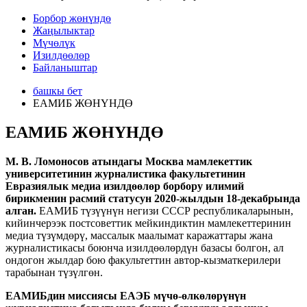
Борбор жөнүндө
Жаңылыктар
Мүчөлүк
Изилдөөлөр
Байланыштар
башкы бет
ЕАМИБ ЖӨНҮНДӨ
ЕАМИБ ЖӨНҮНДӨ
М. В. Ломоносов атындагы Москва мамлекеттик
университетинин журналистика факультетинин
Евразиялык медиа изилдөөлөр борбору илимий
бирикменин расмий статусун 2020-жылдын 18-декабрында
алган.
ЕАМИБ түзүүнүн негизи СССР республикаларынын,
кийинчерээк постсоветтик мейкиндиктин мамлекеттеринин
медиа түзүмдөрү, массалык маалымат каражаттары жана
журналистикасы боюнча изилдөөлөрдүн базасы болгон, ал
ондогон жылдар бою факультеттин автор-кызматкерилери
тарабынан түзүлгөн.
ЕАМИБдин миссиясы ЕАЭБ мүчө-өлкөлөрүнүн