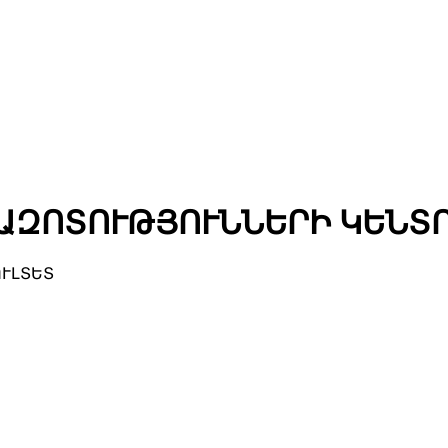
ԱԶՈՏՈՒԹՅՈՒՆՆԵՐԻ ԿԵՆՏ
ՈՒԼՏԵՏ