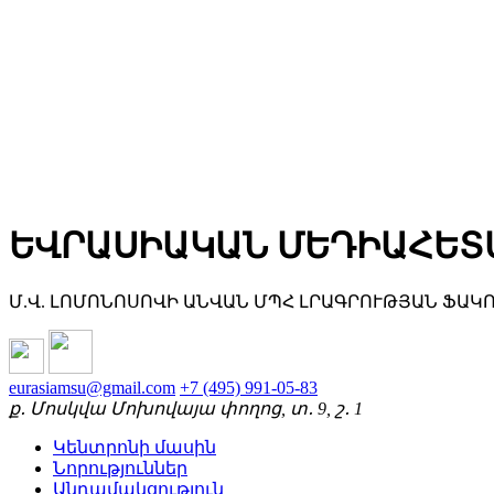
ԵՎՐԱՍԻԱԿԱՆ ՄԵԴԻԱՀԵՏ
Մ.Վ. ԼՈՄՈՆՈՍՈՎԻ ԱՆՎԱՆ ՄՊՀ ԼՐԱԳՐՈՒԹՅԱՆ ՖԱԿ
eurasiamsu@gmail.com
+7 (495) 991-05-83
ք․ Մոսկվա Մոխովայա փողոց, տ․ 9, շ․ 1
Կենտրոնի մասին
Նորություններ
Անդամակցություն