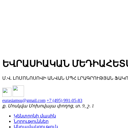
ԵՎՐԱՍԻԱԿԱՆ ՄԵԴԻԱՀԵՏ
Մ.Վ. ԼՈՄՈՆՈՍՈՎԻ ԱՆՎԱՆ ՄՊՀ ԼՐԱԳՐՈՒԹՅԱՆ ՖԱԿ
eurasiamsu@gmail.com
+7 (495) 991-05-83
ք․ Մոսկվա Մոխովայա փողոց, տ․ 9, շ․ 1
Կենտրոնի մասին
Նորություններ
Անդամակցություն