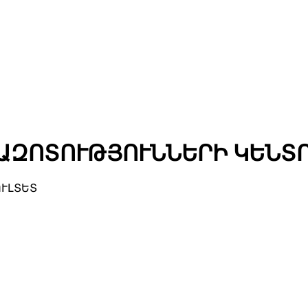
ԱԶՈՏՈՒԹՅՈՒՆՆԵՐԻ ԿԵՆՏ
ՈՒԼՏԵՏ