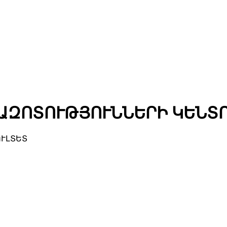
ԱԶՈՏՈՒԹՅՈՒՆՆԵՐԻ ԿԵՆՏ
ՈՒԼՏԵՏ