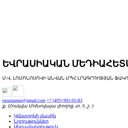
ԵՎՐԱՍԻԱԿԱՆ ՄԵԴԻԱՀԵՏ
Մ.Վ. ԼՈՄՈՆՈՍՈՎԻ ԱՆՎԱՆ ՄՊՀ ԼՐԱԳՐՈՒԹՅԱՆ ՖԱԿ
eurasiamsu@gmail.com
+7 (495) 991-05-83
ք․ Մոսկվա Մոխովայա փողոց, տ․ 9, շ․ 1
Կենտրոնի մասին
Նորություններ
Անդամակցություն