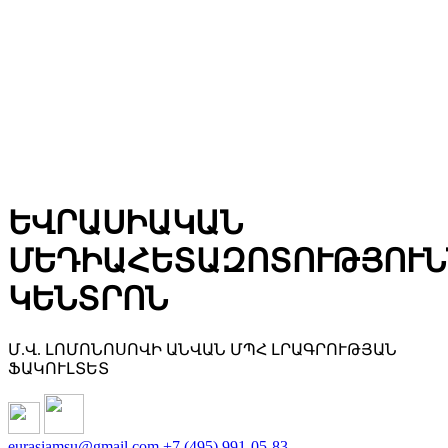
ԵՎՐԱՍԻԱԿԱՆ
ՄԵԴԻԱՀԵՏԱԶՈՏՈՒԹՅՈՒՆ
ԿԵՆՏՐՈՆ
Մ.Վ. ԼՈՄՈՆՈՍՈՎԻ ԱՆՎԱՆ ՄՊՀ ԼՐԱԳՐՈՒԹՅԱՆ
ՖԱԿՈՒԼՏԵՏ
eurasiamsu@gmail.com
+7 (495) 991-05-83