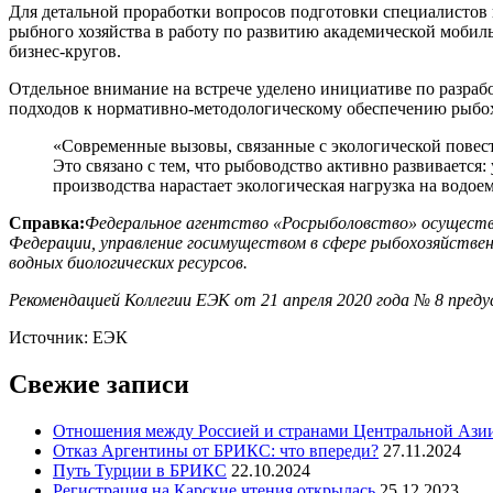
Для детальной проработки вопросов подготовки специалистов 
рыбного хозяйства в работу по развитию академической мобил
бизнес-кругов.
Отдельное внимание на встрече уделено инициативе по разрабо
подходов к нормативно-методологическому обеспечению рыбох
«Современные вызовы, связанные с экологической повест
Это связано с тем, что рыбоводство активно развивается
производства нарастает экологическая нагрузка на водое
Справка:
Федеральное агентство «Росрыболовство» осуществля
Федерации, управление госимуществом в сфере рыбохозяйствен
водных биологических ресурсов.
Рекомендацией Коллегии ЕЭК от 21 апреля 2020 года № 8 пред
Источник: ЕЭК
Свежие записи
Отношения между Россией и странами Центральной Азии
Отказ Аргентины от БРИКС: что впереди?
27.11.2024
Путь Турции в БРИКС
22.10.2024
Регистрация на Карские чтения открылась
25.12.2023