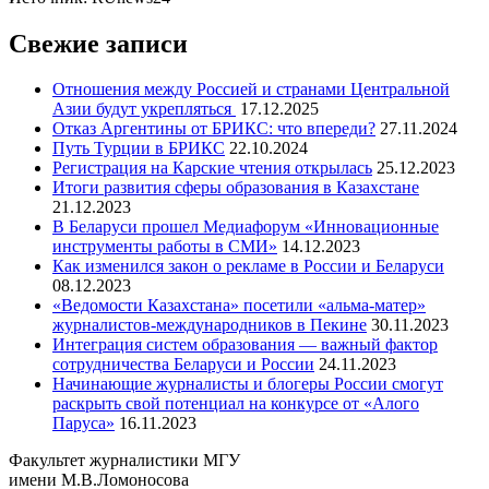
Свежие записи
Отношения между Россией и странами Центральной
Азии будут укрепляться
17.12.2025
Отказ Аргентины от БРИКС: что впереди?
27.11.2024
Путь Турции в БРИКС
22.10.2024
Регистрация на Карские чтения открылась
25.12.2023
Итоги развития сферы образования в Казахстане
21.12.2023
В Беларуси прошел Медиафорум «Инновационные
инструменты работы в СМИ»
14.12.2023
Как изменился закон о рекламе в России и Беларуси
08.12.2023
«Ведомости Казахстана» посетили «альма-матер»
журналистов-международников в Пекине
30.11.2023
Интеграция систем образования — важный фактор
сотрудничества Беларуси и России
24.11.2023
Начинающие журналисты и блогеры России смогут
раскрыть свой потенциал на конкурсе от «Алого
Паруса»
16.11.2023
Факультет журналистики МГУ
имени М.В.Ломоносова