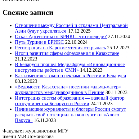
Свежие записи
Отношения между Россией и странами Центральной
Азии будут укрепляться
17.12.2025
Отказ Аргентины от БРИКС: что впереди?
27.11.2024
Путь Турции в БРИКС
22.10.2024
Регистрация на Карские чтения открылась
25.12.2023
Итоги развития сферы образования в Казахстане
21.12.2023
В Беларуси прошел Медиафорум «Инновационные
инструменты работы в СМИ»
14.12.2023
Как изменился закон о рекламе в России и Беларуси
08.12.2023
«Ведомости Казахстана» посетили «альма-матер»
журналистов-международников в Пекине
30.11.2023
Интеграция систем образования — важный фактор
сотрудничества Беларуси и России
24.11.2023
Начинающие журналисты и блогеры России смогут
раскрыть свой потенциал на конкурсе от «Алого
Паруса»
16.11.2023
Факультет журналистики МГУ
имени М.В.Ломоносова