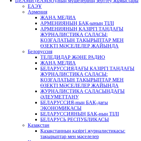
ЦЕАМИ (ЕАМЗО)-ның мүшелерінің зерттеу жұмыстары
ЕАЭҰ
Армения
ЖАҢА МЕДИА
АРМЕНИЯНЫҢ БАҚ-ының ТІЛІ
АРМЕНИЯНЫҢ ҚАЗІРГІ ТАҢДАҒЫ
ЖУРНАЛИСТИКА САЛАСЫ:
ҚОЗҒАЛАТЫН ТАҚЫРЫПТАР МЕН
ӨЗЕКТІ МӘСЕЛЕЛЕР ЖАЙЫНДА
Белоруссия
ТЕЛЕДИДАР ЖӘНЕ РАДИО
ЖАҢА МЕДИА
БЕЛАРУССИЯДАҒЫ ҚАЗІРГІ ТАҢДАҒЫ
ЖУРНАЛИСТИКА САЛАСЫ:
ҚОЗҒАЛАТЫН ТАҚЫРЫПТАР МЕН
ӨЗЕКТІ МӘСЕЛЕЛЕР ЖАЙЫНДА
ЖУРНАЛИСТИКА САЛАСЫНДАҒЫ
ӘЛЕУМЕТТАНУ
БЕЛАРУССИЯ-ның БАҚ-дағы
ЭКОНОМИКАСЫ
БЕЛАРУССИЯНЫҢ БАҚ-ның ТІЛІ
БЕЛАРУСЬ РЕСПУБЛИКАСЫ
Қазақстан
Қазақстанның қазіргі журналистикасы:
тақырыптар мен мәселелер