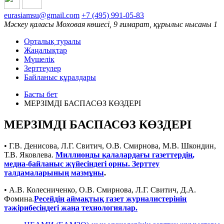
eurasiamsu@gmail.com
+7 (495) 991-05-83
Мәскеу қаласы Моховая көшесі, 9 ғимарат, құрылыс нысаны 1
Орталық туралы
Жаңалықтар
Мүшелік
Зерттеулер
Байланыс құралдары
Басты бет
МЕРЗІМДІ БАСПАСӨЗ КӨЗДЕРІ
МЕРЗІМДІ БАСПАСӨЗ КӨЗДЕРІ
• Г.В. Денисова, Л.Г. Свитич, О.В. Смирнова, М.В. Шкондин,
Т.В. Яковлева.
Миллионды қалалардағы газеттердің,
медиа-байланыс жүйесіндегі орны. Зерттеу
талдамаларының мазмұны
.
• А.В. Колесниченко, О.В. Смирнова, Л.Г. Свитич, Д.А.
Фомина.
Ресейдің аймақтық газет журналистерінің
тәжірибесіндегі жаңа технологиялар.