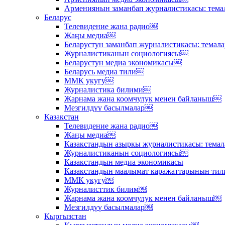
Армениянын заманбап журналистикасы: тема
Беларус
Телевидение жана радио￼
Жаңы медиа￼
Беларустун заманбап журналистикасы: темал
Журналистиканын социологиясы￼
Беларустун медиа экономикасы￼
Беларусь медиа тили￼
ММК укугу￼
Журналистика билими￼
Жарнама жана коомчулук менен байланыш￼
Мезгилдүү басылмалар￼
Казакстан
Телевидение жана радио￼
Жаңы медиа￼
Казакстандын азыркы журналистикасы: тема
Журналистиканын социологиясы￼
Казакстандын медиа экономикасы
Казакстандын маалымат каражаттарынын ти
ММК укугу￼
Журналисттик билим￼
Жарнама жана коомчулук менен байланыш￼
Мезгилдүү басылмалар￼
Кыргызстан