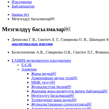
Изилдөөлөр
Байланыштар
башкы бет
Мезгилдүү басылмалар￼
Мезгилдүү басылмалар￼
Денисова Г. В., Свитич Л. Г., Смирнова О. В., Шкондин М
аналитикалык изилдөө
Колесниченко А.В., Смирнова О.В., Свитич Л.Г., Фомин
ЕАМИБ мүчөлөрүнүн изилдөөлөрү
ЕАЭБ
Армения
Жаңы медиа￼
Армениянын медиа тили￼
ММК укугу￼
Журналисттик билим￼
Жарнама жана коомчулук менен байланыш￼
Мезгилдүү басылмалар￼
Телевидение жана радио￼
Журналистиканын социологиясы￼
Армениянын медиа экономикасы￼