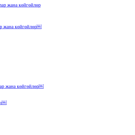
лар жана көйгөйлөр
ар жана көйгөйлөр￼
лар жана көйгөйлөр￼
ли￼