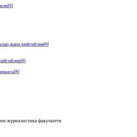
 тили￼
малар жана көйгөйлөр￼
 көйгөйлөр￼
омикасы￼
ин журналистика факультети