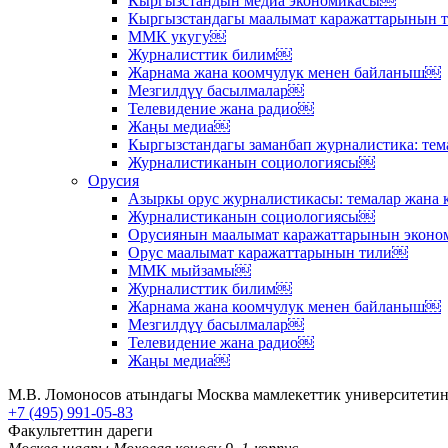
Кыргызстандын медиа экономикасы￼
Кыргызстандагы маалымат каражаттарынын
ММК укугу￼
Журналисттик билим￼
Жарнама жана коомчулук менен байланыш￼
Мезгилдүү басылмалар￼
Телевидение жана радио￼
Жаңы медиа￼
Кыргызстандагы заманбап журналистика: те
Журналистиканын социологиясы￼
Орусия
Азыркы орус журналистикасы: темалар жана
Журналистиканын социологиясы￼
Орусиянын маалымат каражаттарынын экон
Орус маалымат каражаттарынын тили￼
ММК мыйзамы￼
Журналисттик билим￼
Жарнама жана коомчулук менен байланыш￼
Мезгилдүү басылмалар￼
Телевидение жана радио￼
Жаңы медиа￼
М.В. Ломоносов атындагы Москва мамлекеттик университетин
+7 (495) 991-05-83
Факультеттин дареги