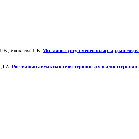
. В., Яковлева Т. В.
Миллион тургун менен шаарлардын медиа
а Д.А.
Россиянын аймактык гезиттеринин журналисттеринин