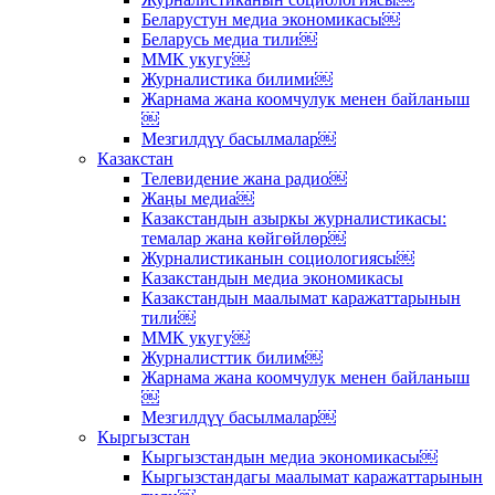
Беларустун медиа экономикасы￼
Беларусь медиа тили￼
ММК укугу￼
Журналистика билими￼
Жарнама жана коомчулук менен байланыш
￼
Мезгилдүү басылмалар￼
Казакстан
Телевидение жана радио￼
Жаңы медиа￼
Казакстандын азыркы журналистикасы:
темалар жана көйгөйлөр￼
Журналистиканын социологиясы￼
Казакстандын медиа экономикасы
Казакстандын маалымат каражаттарынын
тили￼
ММК укугу￼
Журналисттик билим￼
Жарнама жана коомчулук менен байланыш
￼
Мезгилдүү басылмалар￼
Кыргызстан
Кыргызстандын медиа экономикасы￼
Кыргызстандагы маалымат каражаттарынын