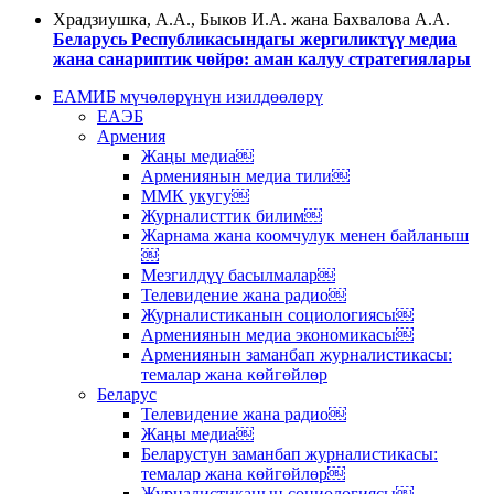
Храдзиушка, А.А., Быков И.А. жана Бахвалова А.А.
Беларусь Республикасындагы жергиликтүү медиа
жана санариптик чөйрө: аман калуу стратегиялары
ЕАМИБ мүчөлөрүнүн изилдөөлөрү
ЕАЭБ
Армения
Жаңы медиа￼
Армениянын медиа тили￼
ММК укугу￼
Журналисттик билим￼
Жарнама жана коомчулук менен байланыш
￼
Мезгилдүү басылмалар￼
Телевидение жана радио￼
Журналистиканын социологиясы￼
Армениянын медиа экономикасы￼
Армениянын заманбап журналистикасы:
темалар жана көйгөйлөр
Беларус
Телевидение жана радио￼
Жаңы медиа￼
Беларустун заманбап журналистикасы:
темалар жана көйгөйлөр￼
Журналистиканын социологиясы￼