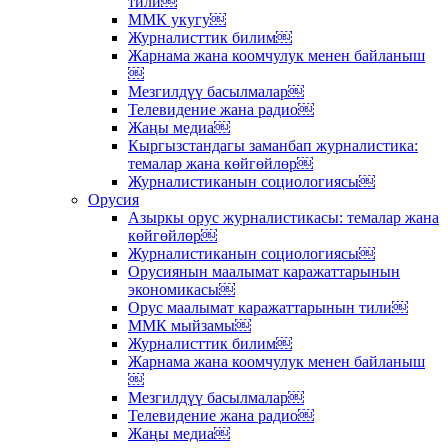
тили￼
ММК укугу￼
Журналисттик билим￼
Жарнама жана коомчулук менен байланыш
￼
Мезгилдүү басылмалар￼
Телевидение жана радио￼
Жаңы медиа￼
Кыргызстандагы заманбап журналистика:
темалар жана көйгөйлөр￼
Журналистиканын социологиясы￼
Орусия
Азыркы орус журналистикасы: темалар жана
көйгөйлөр￼
Журналистиканын социологиясы￼
Орусиянын маалымат каражаттарынын
экономикасы￼
Орус маалымат каражаттарынын тили￼
ММК мыйзамы￼
Журналисттик билим￼
Жарнама жана коомчулук менен байланыш
￼
Мезгилдүү басылмалар￼
Телевидение жана радио￼
Жаңы медиа￼