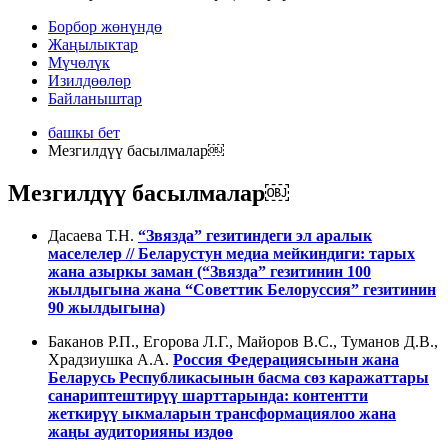
Борбор жөнүндө
Жаңылыктар
Мүчөлүк
Изилдөөлөр
Байланыштар
башкы бет
Мезгилдүү басылмалар￼
Мезгилдүү басылмалар￼
Дасаева Т.Н.
“Звязда” гезитиндеги эл аралык
маселелер // Беларустун медиа мейкиндиги: тарых
жана азыркы заман (“Звязда” гезитинин 100
жылдыгына жана “Советтик Белоруссия” гезитинин
90 жылдыгына)
Баканов Р.П., Егорова Л.Г., Майоров В.С., Туманов Д.В.,
Храдзиушка А.А.
Россия Федерациясынын жана
Беларусь Республикасынын басма сөз каражаттары
санариптештирүү шарттарында: контентти
жеткирүү ыкмаларын трансформациялоо жана
жаңы аудиторияны издөө