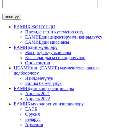
ЕАМИБ ЖӨНҮНДӨ
Президенттин куттуктоо сөзү
ЕАМИБдин директорунун кайрылуусу
ЕАМИБдин миссиясы
ЕАМИБдин мүчөлөрү
Жогорку окуу жайлары
Көз карандысыз изилдөөчүлөр
Өнөктөштөр
ЦЕАМИнин (ЕАМИБ) мамлекеттер аралык
долбоорлору
Изилдөөчүлүк
Билим берүүчүлүк
ЕАМИБдин конференциялары
Апрель 2021
Апрель 2022
ЕАМИБ мүчөлөрүнүн изилдөөлөрү
ЕАЭБ
Орусия
Беларус
Армения