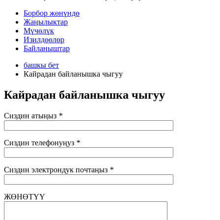
Борбор жөнүндө
Жаңылыктар
Мүчөлүк
Изилдөөлөр
Байланыштар
башкы бет
Кайрадан байланышка чыгуу
Кайрадан байланышка чыгуу
Сиздин атыңыз
*
Сиздин телефонуңуз
*
Сиздин электрондук почтаңыз
*
ЖӨНӨТҮҮ