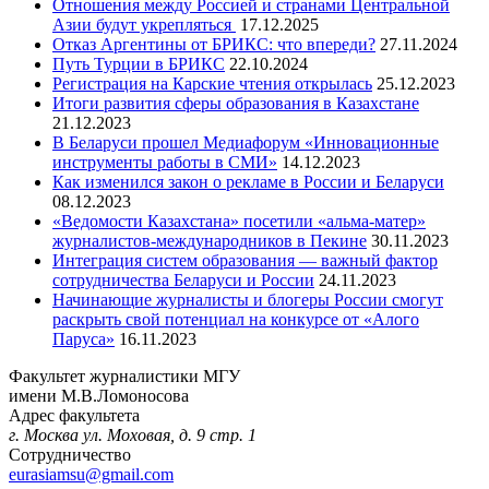
Отношения между Россией и странами Центральной
Азии будут укрепляться
17.12.2025
Отказ Аргентины от БРИКС: что впереди?
27.11.2024
Путь Турции в БРИКС
22.10.2024
Регистрация на Карские чтения открылась
25.12.2023
Итоги развития сферы образования в Казахстане
21.12.2023
В Беларуси прошел Медиафорум «Инновационные
инструменты работы в СМИ»
14.12.2023
Как изменился закон о рекламе в России и Беларуси
08.12.2023
«Ведомости Казахстана» посетили «альма-матер»
журналистов-международников в Пекине
30.11.2023
Интеграция систем образования — важный фактор
сотрудничества Беларуси и России
24.11.2023
Начинающие журналисты и блогеры России смогут
раскрыть свой потенциал на конкурсе от «Алого
Паруса»
16.11.2023
Факультет журналистики МГУ
имени М.В.Ломоносова
Адрес факультета
г. Москва ул. Моховая, д. 9 стр. 1
Сотрудничество
eurasiamsu@gmail.com