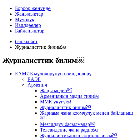
Борбор жөнүндө
Жаңылыктар
Мүчөлүк
Изилдөөлөр
Байланыштар
башкы бет
Журналисттик билим￼
Журналисттик билим￼
ЕАМИБ мүчөлөрүнүн изилдөөлөрү
ЕАЭБ
Армения
Жаңы медиа￼
Армениянын медиа тили￼
ММК укугу￼
Журналисттик билим￼
Жарнама жана коомчулук менен байланыш
￼
Мезгилдүү басылмалар￼
Телевидение жана радио￼
Журналистиканын социологиясы￼