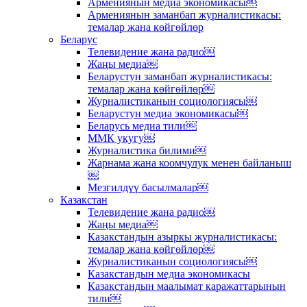
Армениянын медиа экономикасы￼
Армениянын заманбап журналистикасы:
темалар жана көйгөйлөр
Беларус
Телевидение жана радио￼
Жаңы медиа￼
Беларустун заманбап журналистикасы:
темалар жана көйгөйлөр￼
Журналистиканын социологиясы￼
Беларустун медиа экономикасы￼
Беларусь медиа тили￼
ММК укугу￼
Журналистика билими￼
Жарнама жана коомчулук менен байланыш
￼
Мезгилдүү басылмалар￼
Казакстан
Телевидение жана радио￼
Жаңы медиа￼
Казакстандын азыркы журналистикасы:
темалар жана көйгөйлөр￼
Журналистиканын социологиясы￼
Казакстандын медиа экономикасы
Казакстандын маалымат каражаттарынын
тили￼