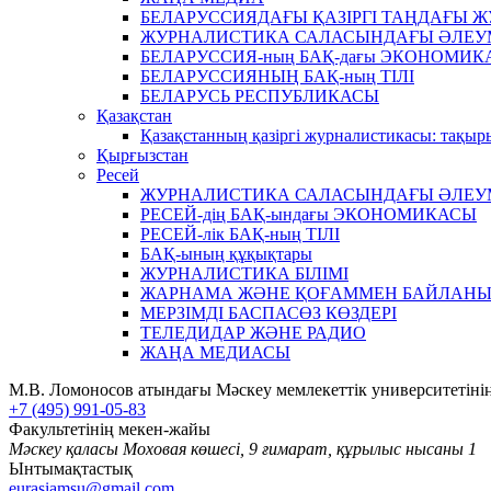
БЕЛАРУССИЯДАҒЫ ҚАЗІРГІ ТАҢДАҒЫ 
ЖУРНАЛИСТИКА САЛАСЫНДАҒЫ ӘЛЕУ
БЕЛАРУССИЯ-ның БАҚ-дағы ЭКОНОМИК
БЕЛАРУССИЯНЫҢ БАҚ-ның ТІЛІ
БЕЛАРУСЬ РЕСПУБЛИКАСЫ
Қазақстан
Қазақстанның қазіргі журналистикасы: тақыр
Қырғызстан
Ресей
ЖУРНАЛИСТИКА САЛАСЫНДАҒЫ ӘЛЕУ
РЕСЕЙ-дің БАҚ-ындағы ЭКОНОМИКАСЫ
РЕСЕЙ-лік БАҚ-ның ТІЛІ
БАҚ-ының құқықтары
ЖУРНАЛИСТИКА БІЛІМІ
ЖАРНАМА ЖӘНЕ ҚОҒАММЕН БАЙЛАН
МЕРЗІМДІ БАСПАСӨЗ КӨЗДЕРІ
ТЕЛЕДИДАР ЖӘНЕ РАДИО
ЖАҢА МЕДИАСЫ
М.В. Ломоносов атындағы Мәскеу мемлекеттік университетінің
+7 (495) 991-05-83
Факультетінің мекен-жайы
Мәскеу қаласы Моховая көшесі, 9 ғимарат, құрылыс нысаны 1
Ынтымақтастық
eurasiamsu@gmail.com