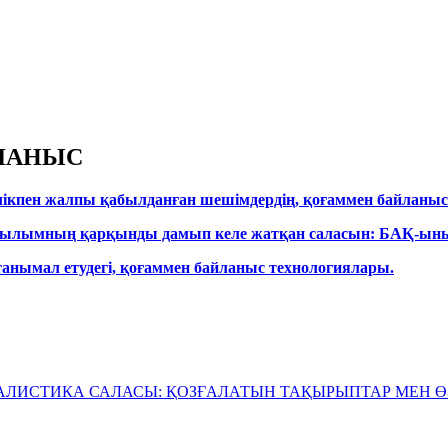
ЛАНЫС
ікпен жалпы қабылданған шешімдердің, қоғаммен байланы
ылымның қарқынды дамып келе жатқан саласын: БАҚ-ының 
танымал етудегі, қоғаммен байланыс технологиялары.
АЛИСТИКА САЛАСЫ: ҚОЗҒАЛАТЫН ТАҚЫРЫПТАР МЕН 