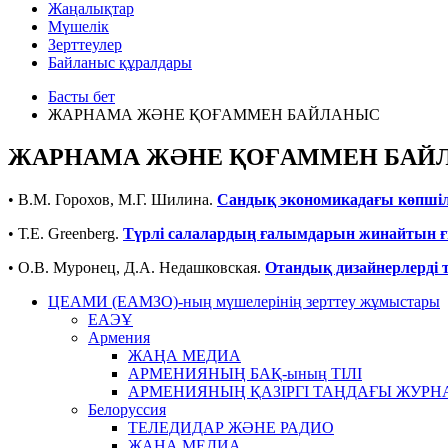
Жаңалықтар
Мүшелік
Зерттеулер
Байланыс құралдары
Басты бет
ЖАРНАМА ЖӘНЕ ҚОҒАММЕН БАЙЛАНЫС
ЖАРНАМА ЖӘНЕ ҚОҒАММЕН БАЙ
• В.М. Горохов, М.Г. Шилина.
Сандық экономикадағы көпшіл
• Т.Е. Greenberg.
Түрлі салалардың ғалымдарын жинайтын ғ
• О.В. Муронец, Д.А. Недашковская.
Отандық дизайнерлерді 
ЦЕАМИ (ЕАМЗО)-ның мүшелерінің зерттеу жұмыстары
ЕАЭҰ
Армения
ЖАҢА МЕДИА
АРМЕНИЯНЫҢ БАҚ-ының ТІЛІ
АРМЕНИЯНЫҢ ҚАЗІРГІ ТАҢДАҒЫ ЖУРН
Белоруссия
ТЕЛЕДИДАР ЖӘНЕ РАДИО
ЖАҢА МЕДИА