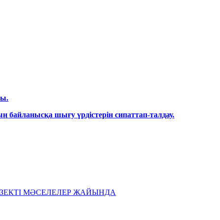
сы.
байланысқа шығу үрдістерін сипаттап-талдау.
ӨЗЕКТІ МӘСЕЛЕЛЕР ЖАЙЫНДА