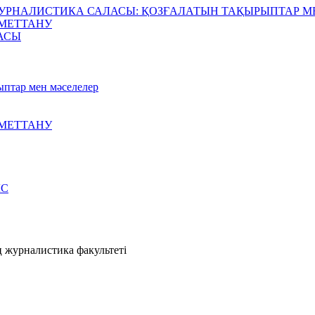
ЖУРНАЛИСТИКА САЛАСЫ: ҚОЗҒАЛАТЫН ТАҚЫРЫПТАР М
МЕТТАНУ
АСЫ
ыптар мен мәселелер
МЕТТАНУ
ЫС
 журналистика факультеті