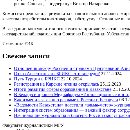
рынке Союза», – подчеркнул Виктор Назаренко.
Комиссия представила результаты сравнительного анализа мир
качества потребительских товаров, работ, услуг. Основные вы
В заседании консультативного комитета приняли участие госу
государства-наблюдателя при Союзе из Республики Узбекистан
Источник: ЕЭК
Свежие записи
Отношения между Россией и странами Центральной Азии
Отказ Аргентины от БРИКС: что впереди?
27.11.2024
Путь Турции в БРИКС
22.10.2024
Регистрация на Карские чтения открылась
25.12.2023
Итоги развития сферы образования в Казахстане
21.12.20
В Беларуси прошел Медиафорум «Инновационные инст
Как изменился закон о рекламе в России и Беларуси
08.12
«Ведомости Казахстана» посетили «альма-матер» журна
Интеграция систем образования — важный фактор сотруд
Начинающие журналисты и блогеры России смогут раскры
Факультет журналистики МГУ