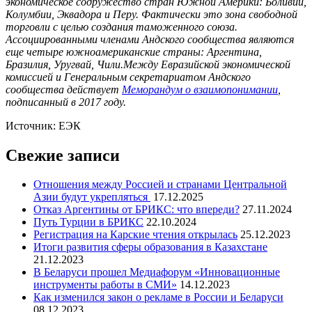
экономическое содружество стран Южной Америки: Боливии,
Колумбии, Эквадора и Перу. Фактически это зона свободной
торговли с целью создания таможенного союза.
Ассоциированными членами Андского сообщества являются
еще четыре южноамериканские страны: Аргентина,
Бразилия, Уругвай, Чили.Между Евразийской экономической
комиссией и Генеральным секретариатом Андского
сообщества действует
Меморандум о взаимопонимании
,
подписанный в 2017 году.
Источник: ЕЭК
Свежие записи
Отношения между Россией и странами Центральной
Азии будут укрепляться
17.12.2025
Отказ Аргентины от БРИКС: что впереди?
27.11.2024
Путь Турции в БРИКС
22.10.2024
Регистрация на Карские чтения открылась
25.12.2023
Итоги развития сферы образования в Казахстане
21.12.2023
В Беларуси прошел Медиафорум «Инновационные
инструменты работы в СМИ»
14.12.2023
Как изменился закон о рекламе в России и Беларуси
08.12.2023