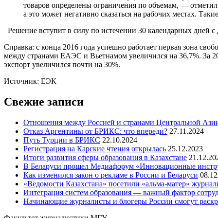
товаров определены ограничения по объемам, — отмети
а это может негативно сказаться на рабочих местах. Так
Решение вступит в силу по истечении 30 календарных дней с 
Справка: с конца 2016 года успешно работает первая зона сво
между странами ЕАЭС и Вьетнамом увеличился на 36,7%. За 20
экспорт увеличился почти на 30%.
Источник: ЕЭК
Свежие записи
Отношения между Россией и странами Центральной Азии
Отказ Аргентины от БРИКС: что впереди?
27.11.2024
Путь Турции в БРИКС
22.10.2024
Регистрация на Карские чтения открылась
25.12.2023
Итоги развития сферы образования в Казахстане
21.12.20
В Беларуси прошел Медиафорум «Инновационные инст
Как изменился закон о рекламе в России и Беларуси
08.12
«Ведомости Казахстана» посетили «альма-матер» журна
Интеграция систем образования — важный фактор сотруд
Начинающие журналисты и блогеры России смогут раскры
Факультет журналистики МГУ