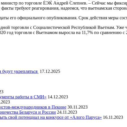
л министр по торговле ЕЭК Андрей Слепнев. – Сейчас мы фикси
ие факты требуют реагирования, надеемся, что вьетнамская сторо
даты его официального опубликования. Срок действия меры сост
бодной торговли с Социалистической Республикой Вьетнам. Уже ч
20 год торговля с Вьетнамом выросла на 11,7% по сравнению с 
 будут укрепляться
17.12.2025
23
рументы работы в СМИ»
14.12.2023
.2023
листов-международников в Пекине
30.11.2023
ничества Беларуси и России
24.11.2023
ть свой потенциал на конкурсе от «Алого Паруса»
16.11.2023