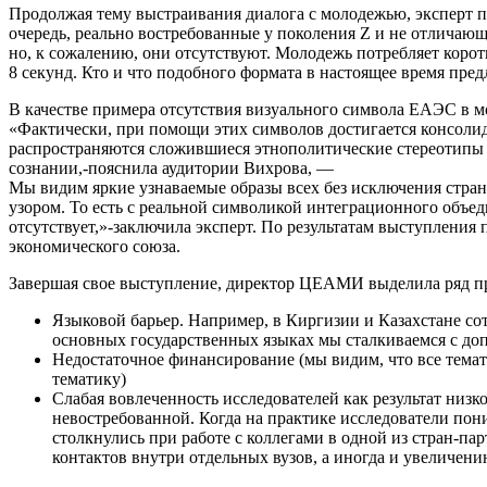
Продолжая тему выстраивания диалога с молодежью, эксперт п
очередь, реально востребованные у поколения Z и не отличаю
но, к сожалению, они отсутствуют. Молодежь потребляет коро
8 секунд. Кто и что подобного формата в настоящее время пре
В качестве примера отсутствия визуального символа ЕАЭС в м
«Фактически, при помощи этих символов достигается консоли
распространяются сложившиеся этнополитические стереотипы и
сознании,-пояснила аудитории Вихрова, —
Мы видим яркие узнаваемые образы всех без исключения стра
узором. То есть с реальной символикой интеграционного объе
отсутствует,»-заключила эксперт. По результатам выступлени
экономического союза.
Завершая свое выступление, директор ЦЕАМИ выделила ряд пр
Языковой барьер. Например, в Киргизии и Казахстане с
основных государственных языках мы сталкиваемся с до
Недостаточное финансирование (мы видим, что все тема
тематику)
Слабая вовлеченность исследователей как результат низ
невостребованной. Когда на практике исследователи пони
столкнулись при работе с коллегами в одной из стран-па
контактов внутри отдельных вузов, а иногда и увеличени