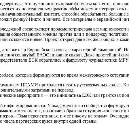
одчеркнула, что нужно искать новые форматы контента, пригод
щиеся от их повседневных практик. «Мы можем интегрировать на
ткий аудиовизуальный контент, способна обрабатывать большие 
дложил рынку? Никто и ничего. Все материалы о евразийской ин
олодежной среде эксперт продемонстрировала всемирноизвестные
дация общественного мнения против или в поддержку политики 
ли создаются новые. Проект открыт для всех желающих, а коми
н, а также шар Европейского союза с характерной символикой.
динения countryball ЕАЭС никак не связан. Даже простейший си
я представители ЕЭК обратились к факультету журналистики МГУ
облем, которые формируются во время межвузовского сотрудни
отрудникам ЦЕАМИ приходится искать русскоязычных коллег. Кр
полнительными затратами на перевод.
тические мероприятия — это инициатива ЕЭК или грантовая по
кой информированности. У академического сообщества формирует
мают, что это не так, возникает обратная ситуация -конфликт и
ртнеров. «Тема перспективная, и я ее никому не отдам». Очевид
ю числа партнерских вузов внутри одной страны.