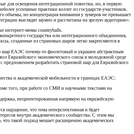
ные для освещения интеграционной повестки, но, в первую
иболее успешные практики коллег из государств-участников,
его объемы, но концентрация внимания у зумеров не превышает
теграции выглядят заумно и рассчитаны на зрелую аудиторию».
 интернет-мемы countryballs.
конкретного государства или интеграционного объединения,
ксы, созданные из страновых шаров легко закрепляются в
 Но шар ЕАЭС почему-то фиолетовый и украшен абстрактным
мвол Евразийского экономического союза в молодежной среде
 с предложением разработать страновой шар для Евразийского
чества и академической мобильности в границах ЕАЭС:
оме того, при работе со СМИ и научными текстами на
ддержка, неориентированная напрямую на евразийскую
ся ощущение, что тема неперспективная и будет
нтересов внутри академического сообщества. С этим мы
но, что такой подход мешает расширению академических