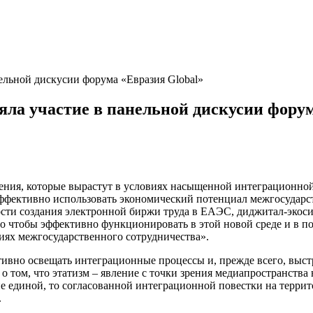
льной дискусии форума «Евразия Global»
а участие в панельной дискусии форум
ления, которые вырастут в условиях насыщенной интеграционной
 эффективно использовать экономический потенциал межгосудар
ти создания электронной биржи труда в ЕАЭС, диджитал-экосист
того чтобы эффективно функционировать в этой новой среде и в 
иях межгосударственного сотрудничества».
вно освещать интеграционные процессы и, прежде всего, выст
том, что этатизм – явление с точки зрения медиапространства 
не единой, то согласованной интеграционной повестки на терр
.