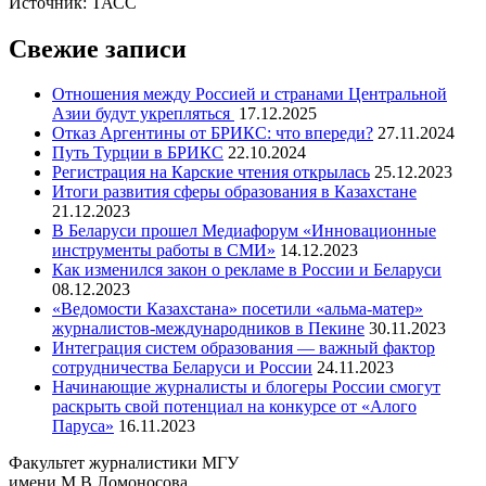
Источник: ТАСС
Свежие записи
Отношения между Россией и странами Центральной
Азии будут укрепляться
17.12.2025
Отказ Аргентины от БРИКС: что впереди?
27.11.2024
Путь Турции в БРИКС
22.10.2024
Регистрация на Карские чтения открылась
25.12.2023
Итоги развития сферы образования в Казахстане
21.12.2023
В Беларуси прошел Медиафорум «Инновационные
инструменты работы в СМИ»
14.12.2023
Как изменился закон о рекламе в России и Беларуси
08.12.2023
«Ведомости Казахстана» посетили «альма-матер»
журналистов-международников в Пекине
30.11.2023
Интеграция систем образования — важный фактор
сотрудничества Беларуси и России
24.11.2023
Начинающие журналисты и блогеры России смогут
раскрыть свой потенциал на конкурсе от «Алого
Паруса»
16.11.2023
Факультет журналистики МГУ
имени М.В.Ломоносова