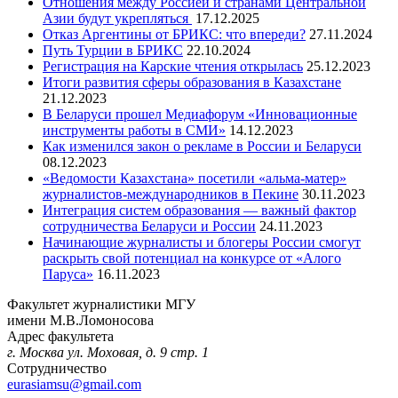
Отношения между Россией и странами Центральной
Азии будут укрепляться
17.12.2025
Отказ Аргентины от БРИКС: что впереди?
27.11.2024
Путь Турции в БРИКС
22.10.2024
Регистрация на Карские чтения открылась
25.12.2023
Итоги развития сферы образования в Казахстане
21.12.2023
В Беларуси прошел Медиафорум «Инновационные
инструменты работы в СМИ»
14.12.2023
Как изменился закон о рекламе в России и Беларуси
08.12.2023
«Ведомости Казахстана» посетили «альма-матер»
журналистов-международников в Пекине
30.11.2023
Интеграция систем образования — важный фактор
сотрудничества Беларуси и России
24.11.2023
Начинающие журналисты и блогеры России смогут
раскрыть свой потенциал на конкурсе от «Алого
Паруса»
16.11.2023
Факультет журналистики МГУ
имени М.В.Ломоносова
Адрес факультета
г. Москва ул. Моховая, д. 9 стр. 1
Сотрудничество
eurasiamsu@gmail.com