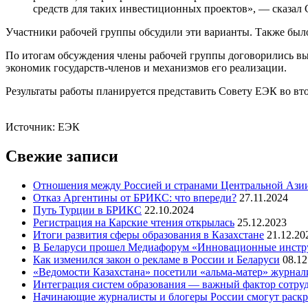
средств для таких инвестиционных проектов», — сказал С
Участники рабочей группы обсудили эти варианты. Также было
По итогам обсуждения члены рабочей группы договорились вы
экономик государств-членов и механизмов его реализации.
Результаты работы планируется представить Совету ЕЭК во вт
Источник: ЕЭК
Свежие записи
Отношения между Россией и странами Центральной Азии
Отказ Аргентины от БРИКС: что впереди?
27.11.2024
Путь Турции в БРИКС
22.10.2024
Регистрация на Карские чтения открылась
25.12.2023
Итоги развития сферы образования в Казахстане
21.12.20
В Беларуси прошел Медиафорум «Инновационные инст
Как изменился закон о рекламе в России и Беларуси
08.12
«Ведомости Казахстана» посетили «альма-матер» журна
Интеграция систем образования — важный фактор сотруд
Начинающие журналисты и блогеры России смогут раскры