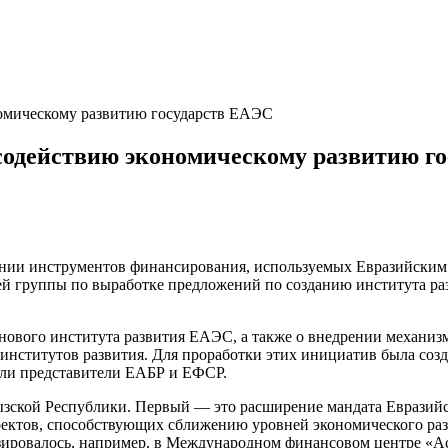
омическому развитию государств ЕАЭС
содействию экономическому развитию г
нии инструментов финансирования, используемых Евразийским 
чей группы по выработке предложений по созданию института ра
нового института развития ЕАЭС, а также о внедрении механиз
ститутов развития. Для проработки этих инициатив была созда
ошли представители ЕАБР и ЕФСР.
ской Республики. Первый — это расширение мандата Евразийск
ектов, способствующих сближению уровней экономического раз
азировалось, например, в Международном финансовом центре «А