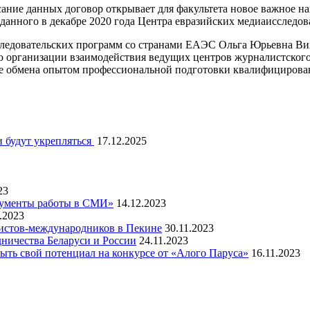
ание данных договор открывает для факультета новое важное на
зданного в декабре 2020 года Центра евразийских медиаисследов
едовательских программ со странами ЕАЭС Ольга Юрьевна Вихр
ью организации взаимодействия ведущих центров журналистског
кже обмена опытом профессиональной подготовки квалифицирова
 будут укрепляться
17.12.2025
23
рументы работы в СМИ»
14.12.2023
.2023
листов-международников в Пекине
30.11.2023
ничества Беларуси и России
24.11.2023
ть свой потенциал на конкурсе от «Алого Паруса»
16.11.2023