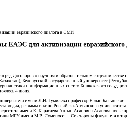
визации евразийского диалога в СМИ
зы ЕАЭС для активизации евразийского
 ряд Договоров о научном и образовательном сотрудничестве 
азахстан), Белорусский государственный университет (Республи
журналистики и информационных систем Бишкекского государств
тоялось 4 июня.
университета имени Л.Н. Гумилева профессор Ерлан Батташевич
ута медиа, рекламы и кино Российско-Армянского университета
ерситета имени К. Карасаева Алтын Асановна Асанова после п
стики МГУ имени М.В. Ломоносова. Со стороны факультета в то