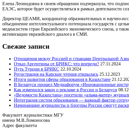
Елена Леонидовна в своем обращении подчеркнула, что подпис
ЕАЭС, которое будет осуществляться в рамках деятельности со
Директор ЦЕАМИ, координатор образовательных и научно-иссл
объединение интеллектуального потенциала государств с цел
медиасистем стран Евразийского экономического союза, а та
активизации евразийского диалога в СМИ.
Свежие записи
Отношения между Россией и странами Центральной Азии
Отказ Аргентины от БРИКС: что впереди?
27.11.2024
Путь Турции в БРИКС
22.10.2024
Регистрация на Карские чтения открылась
25.12.2023
Итоги развития сферы образования в Казахстане
21.12.20
В Беларуси прошел Медиафорум «Инновационные инст
Как изменился закон о рекламе в России и Беларуси
08.12
«Ведомости Казахстана» посетили «альма-матер» журна
Интеграция систем образования — важный фактор сотруд
Начинающие журналисты и блогеры России смогут раскры
Факультет журналистики МГУ
имени М.В.Ломоносова
Адрес факультета