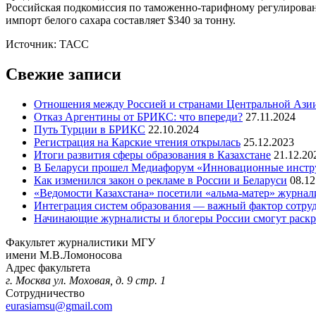
Российская подкомиссия по таможенно-тарифному регулирова
импорт белого сахара составляет $340 за тонну.
Источник: ТАСС
Свежие записи
Отношения между Россией и странами Центральной Азии
Отказ Аргентины от БРИКС: что впереди?
27.11.2024
Путь Турции в БРИКС
22.10.2024
Регистрация на Карские чтения открылась
25.12.2023
Итоги развития сферы образования в Казахстане
21.12.20
В Беларуси прошел Медиафорум «Инновационные инст
Как изменился закон о рекламе в России и Беларуси
08.12
«Ведомости Казахстана» посетили «альма-матер» журна
Интеграция систем образования — важный фактор сотруд
Начинающие журналисты и блогеры России смогут раскры
Факультет журналистики МГУ
имени М.В.Ломоносова
Адрес факультета
г. Москва ул. Моховая, д. 9 стр. 1
Сотрудничество
eurasiamsu@gmail.com