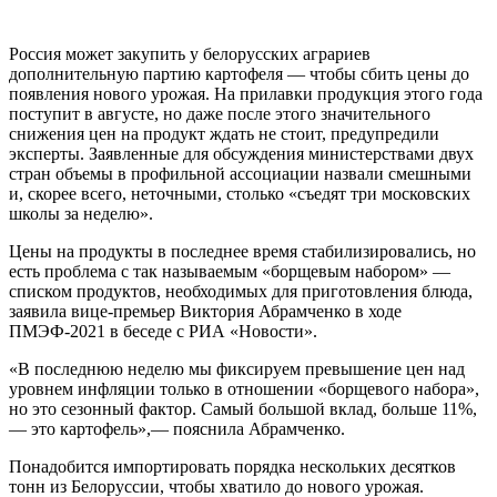
Россия может закупить у белорусских аграриев
дополнительную партию картофеля — чтобы сбить цены до
появления нового урожая. На прилавки продукция этого года
поступит в августе, но даже после этого значительного
снижения цен на продукт ждать не стоит, предупредили
эксперты. Заявленные для обсуждения министерствами двух
стран объемы в профильной ассоциации назвали смешными
и, скорее всего, неточными, столько «съедят три московских
школы за неделю».
Цены на продукты в последнее время стабилизировались, но
есть проблема с так называемым «борщевым набором» —
списком продуктов, необходимых для приготовления блюда,
заявила вице-премьер Виктория Абрамченко в ходе
ПМЭФ-2021 в беседе с РИА «Новости».
«В последнюю неделю мы фиксируем превышение цен над
уровнем инфляции только в отношении «борщевого набора»,
но это сезонный фактор. Самый большой вклад, больше 11%,
— это картофель»,— пояснила Абрамченко.
Понадобится импортировать порядка нескольких десятков
тонн из Белоруссии, чтобы хватило до нового урожая.