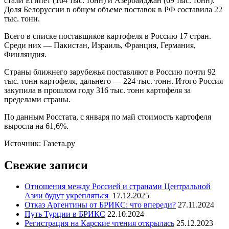
стали Египет (164 тыс. тонн) и Азербайджан (69 тыс. тонн).
Доля Белоруссии в общем объеме поставок в РФ составила 22
тыс. тонн.
Всего в списке поставщиков картофеля в Россию 17 стран.
Среди них — Пакистан, Израиль, Франция, Германия,
Финляндия.
Страны ближнего зарубежья поставляют в Россию почти 92
тыс. тонн картофеля, дальнего — 224 тыс. тонн. Итого Россия
закупила в прошлом году 316 тыс. тонн картофеля за
пределами страны.
По данным Росстата, с января по май стоимость картофеля
выросла на 61,6%.
Источник: Газета.ру
Свежие записи
Отношения между Россией и странами Центральной
Азии будут укрепляться
17.12.2025
Отказ Аргентины от БРИКС: что впереди?
27.11.2024
Путь Турции в БРИКС
22.10.2024
Регистрация на Карские чтения открылась
25.12.2023