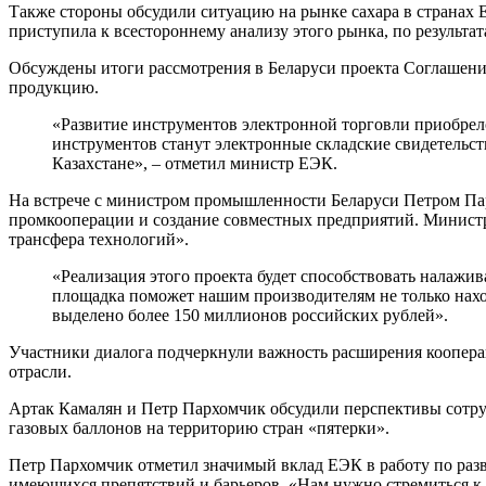
Также стороны обсудили ситуацию на рынке сахара в странах
приступила к всестороннему анализу этого рынка, по результа
Обсуждены итоги рассмотрения в Беларуси проекта Соглашения
продукцию.
«Развитие инструментов электронной торговли приобрел
инструментов станут электронные складские свидетельст
Казахстане», – отметил министр ЕЭК.
На встрече с министром промышленности Беларуси Петром Па
промкооперации и создание совместных предприятий. Министр
трансфера технологий».
«Реализация этого проекта будет способствовать налажи
площадка поможет нашим производителям не только наход
выделено более 150 миллионов российских рублей».
Участники диалога подчеркнули важность расширения коопера
отрасли.
Артак Камалян и Петр Пархомчик обсудили перспективы сотру
газовых баллонов на территорию стран «пятерки».
Петр Пархомчик отметил значимый вклад ЕЭК в работу по раз
имеющихся препятствий и барьеров. «Нам нужно стремиться к т