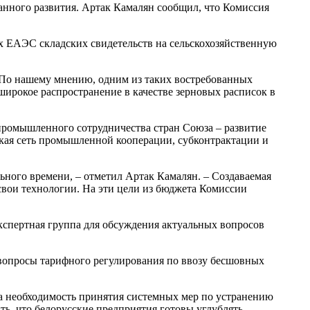
нного развития. Артак Камалян сообщил, что Комиссия
х ЕАЭС складских свидетельств на сельскохозяйственную
 По нашему мнению, одним из таких востребованных
широкое распространение в качестве зерновых расписок в
ромышленного сотрудничества стран Союза – развитие
кая сеть промышленной кооперации, субконтрактации и
ьного времени, – отметил Артак Камалян. – Создаваемая
свои технологии. На эти цели из бюджета Комиссии
кспертная группа для обсуждения актуальных вопросов
вопросы тарифного регулирования по ввозу бесшовных
а необходимость принятия системных мер по устранению
ть, что белорусские предприятия готовы углублять