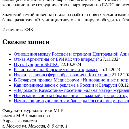
кооперационное сотрудничество с партнерами по ЕАЭС во все
Значимой темой повестки стала разработка новых механизмов 
банка развития. «Эту инициативу мы планируем обсудить с бе
Источник: ЕЭК
Свежие записи
Отношения между Россией и странами Центральной Азии
Отказ Аргентины от БРИКС: что впереди?
27.11.2024
Путь Турции в БРИКС
22.10.2024
Регистрация на Карские чтения открылась
25.12.2023
Итоги развития сферы образования в Казахстане
21.12.20
В Беларуси прошел Медиафорум «Инновационные инст
Как изменился закон о рекламе в России и Беларуси
08.12
«Ведомости Казахстана» посетили «альма-матер» журна
Интеграция систем образования — важный фактор сотруд
Начинающие журналисты и блогеры России смогут раскры
Факультет журналистики МГУ
имени М.В.Ломоносова
Адрес факультета
г. Москва ул. Моховая, д. 9 стр. 1