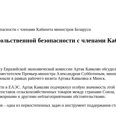
пасности с членами Кабинета министров Беларуси
ольственной безопасности с членами Ка
Евразийской экономической комиссии Артак Камалян обсудил 
заместителем Премьер-министра Александром Субботиным, минис
шли в рамках рабочего визита Артака Камаляна в Минск.
сти в ЕАЭС. Артак Камалян подчеркнул особую значимость этой
поставок сельскохозяйственных товаров между странами Союза, 
ажорными и другими неблагоприятными обстоятельствами.
я – одна из первостепенных задач и инструмент поддержания с