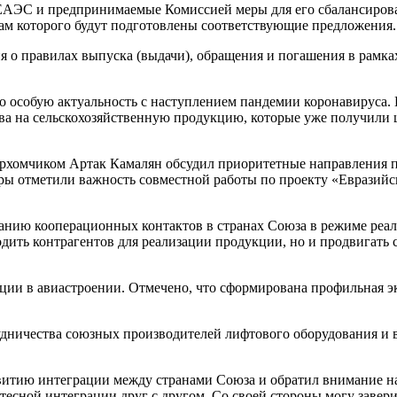
 ЕАЭС и предпринимаемые Комиссией меры для его сбалансирова
там которого будут подготовлены соответствующие предложения.
 о правилах выпуска (выдачи), обращения и погашения в рамка
о особую актуальность с наступлением пандемии коронавируса.
ва на сельскохозяйственную продукцию, которые уже получили 
рхомчиком Артак Камалян обсудил приоритетные направления п
ы отметили важность совместной работы по проекту «Евразийс
ванию кооперационных контактов в странах Союза в режиме реал
ить контрагентов для реализации продукции, но и продвигать 
ции в авиастроении. Отмечено, что сформирована профильная э
дничества союзных производителей лифтового оборудования и 
витию интеграции между странами Союза и обратил внимание н
есной интеграции друг с другом. Со своей стороны могу завери