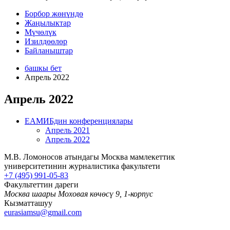
Борбор жөнүндө
Жаңылыктар
Мүчөлүк
Изилдөөлөр
Байланыштар
башкы бет
Апрель 2022
Апрель 2022
ЕАМИБдин конференциялары
Апрель 2021
Апрель 2022
М.В. Ломоносов атындагы Москва мамлекеттик
университетинин журналистика факультети
+7 (495) 991-05-83
Факультеттин дареги
Москва шаары Моховая көчөсү 9, 1-корпус
Кызматташуу
eurasiamsu@gmail.com