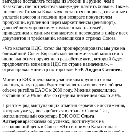
выгоднее поставлять товары из России в Грузию, чем в
Казахстан, где потребитель вынужден платить больше. Также,
по словам Татьяны Бакальчук, остаются вопросы, связанные с
уплатой налогов и пошлин при возврате покупателем
продукции, купленной через маркетплейсы (реимпорт),
дальнейшим упрощением таможенных платежей,
приведением к единым стандартам и переводом в цифру всех
документов и требований, имеющихся в странах Союза.
«Что касается НДС, хотел бы проинформировать: мы уже на
ближайший Совет Евразийской экономической комиссии в
июне выносим поручение о разработке акта, который будет
предполагать взимание НДС по стране назначения», –
отреагировал министр по торговле ЕЭК
Андрей Слепнев.
Министр ЕЭК предложил участникам круглого стола
оценить, какую долю будет составлять e-commerce в общем
объеме ритейла ЕАЭС к 2030 году. Мнения разделились,
составив от 20% до 50% со средним значением около 30%.
При этом ряд выступающих отметил серьезные достижения,
которых уже удалось добиться в странах Союза. Так,
исполнительный секретарь ЕЭК ООН
Ольга
Алгаеров
а
рассказала об успехах, достигнутых на
сегодняшний день в Союзе. «Это и пример Казахстана с
разработкой цифрового «единого окна» для приёма жалоб в